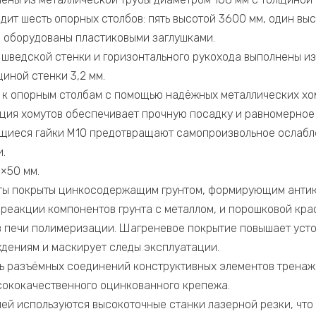
дит шесть опорных столбов: пять высотой 3600 мм, один вы
 оборудованы пластиковыми заглушками.
 шведской стенки и горизонтального рукохода выполнены и
иной стенки 3,2 мм.
к опорным столбам с помощью надёжных металлических хо
ция хомутов обеспечивает прочную посадку и равномерно
ящиеся гайки М10 предотвращают самопроизвольное ослабл
.
×50 мм.
ты покрыты цинкосодержащим грунтом, формирующим антик
 реакции компонентов грунта с металлом, и порошковой кра
в печи полимеризации. Шагреневое покрытие повышает уст
дениям и маскирует следы эксплуатации.
ь разъёмных соединений конструктивных элементов трена
сококачественного оцинкованного крепежа.
лей используются высокоточные станки лазерной резки, что