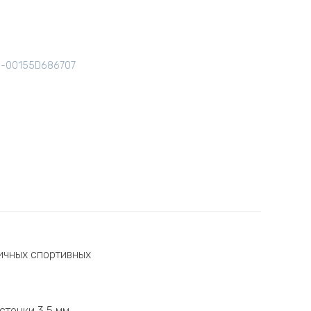
3-00155D686707
ичных спортивных
тенки 3,5 мм.