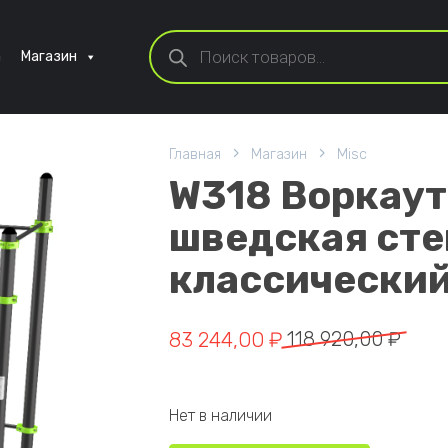
Поиск товаров
а
Магазин
Главная
Магазин
Misc
W318 Воркаут
шведская сте
классически
Первоначальная цена состав
Текущая цена: 83 244,00 ₽.
83 244,00
₽
118 920,00
₽
Нет в наличии