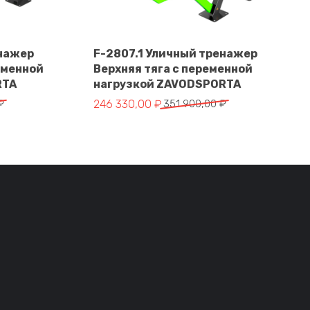
енажер
F-2807.1 Уличный тренажер
еменной
Верхняя тяга с переменной
В корзину
RTA
нагрузкой ZAVODSPORTA
тавляла 328 900,00 ₽.
 ₽.
Первоначальная цена составляла 351 900,
Текущая цена: 246 330,00 ₽.
₽
246 330,00
₽
351 900,00
₽