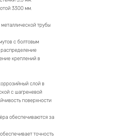
сотой 3300 мм.
з металлической трубы
мутов с болтовым
е распределение
ение креплений в
оррозийный слой в
ской с шагреневой
ойчивость поверхности
жёра обеспечиваются за
 обеспечивает точность