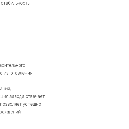
 стабильность
арительного
ю изготовления
ания,
ция завода отвечает
позволяет успешно
чреждений.