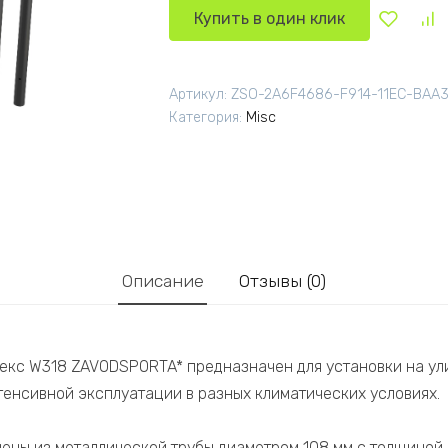
Купить в один клик
Артикул:
ZSO-2A6F4686-F914-11EC-BAA
Категория:
Misc
Описание
Отзывы (0)
екс W318 ZAVODSPORTA* предназначен для установки на ул
тенсивной эксплуатации в разных климатических условиях.
ены из металлической трубы диаметром 108 мм с толщиной с