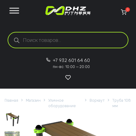
Перейти к содержанию
0
Поиск товаров
+7 932 601 64 60
пн-вс: 10:00 — 20:00
Главная
Магазин
Уличное
Воркаут
Труба 108
оборудование
мм