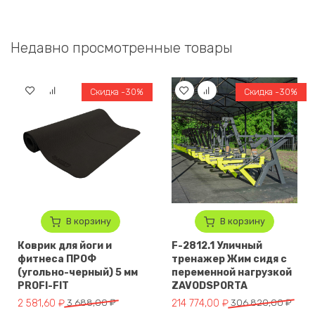
Недавно просмотренные товары
Скидка -30%
Скидка -30%
В корзину
В корзину
Коврик для йоги и
F-2812.1 Уличный
фитнеса ПРОФ
тренажер Жим сидя с
(угольно-черный) 5 мм
переменной нагрузкой
PROFI-FIT
ZAVODSPORTA
Первоначальная цена составляла 3 688,00 ₽.
Текущая цена: 2 581,60 ₽.
Первоначальная цена составл
Текущая цена: 214 774,00 ₽.
2 581,60
₽
3 688,00
₽
214 774,00
₽
306 820,00
₽