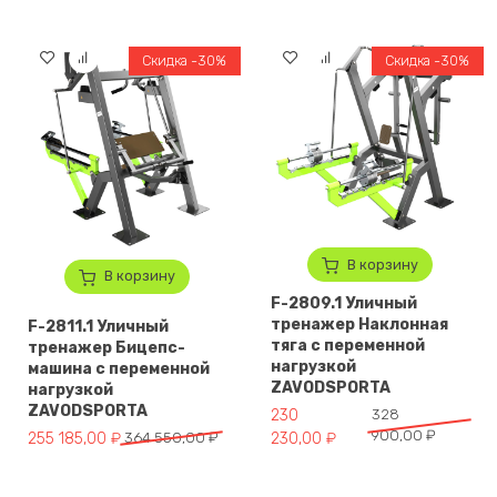
Скидка -30%
Скидка -30%
В корзину
В корзину
F-2809.1 Уличный
тренажер Наклонная
F-2811.1 Уличный
тяга с переменной
тренажер Бицепс-
нагрузкой
машина с переменной
ZAVODSPORTA
нагрузкой
ZAVODSPORTA
Первоначальная цена составл
Текущая цена: 230 230,00 ₽.
230
328
900,00
₽
Первоначальная цена составляла 364 550,00 ₽.
Текущая цена: 255 185,00 ₽.
255 185,00
₽
364 550,00
₽
230,00
₽