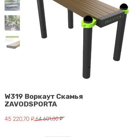
W319 Воркаут Скамья
ZAVODSPORTA
Первоначальная цена составляла 64 601,00 ₽.
Текущая цена: 45 220,70 ₽.
45 220,70
₽
64 601,00
₽