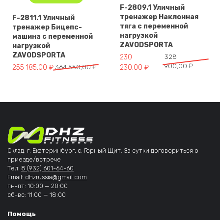
F-2809.1 Уличный
тренажер Наклонная
F-2811.1 Уличный
тяга с переменной
тренажер Бицепс-
нагрузкой
машина с переменной
ZAVODSPORTA
нагрузкой
ZAVODSPORTA
Первоначальная цена составл
Текущая цена: 230 230,00 ₽.
230
328
900,00
₽
Первоначальная цена составляла 364 550,00 ₽.
Текущая цена: 255 185,00 ₽.
255 185,00
₽
364 550,00
₽
230,00
₽
Склад: г. Екатеринбург, с. Горный Щит. За сутки договориться о
приезде/встрече
Тел:
8 (932) 601-64-60
Email:
dhzrussia@gmail.com
пн-пт: 10:00 — 20:00
сб-вс: 11:00 — 18:00
Помощь