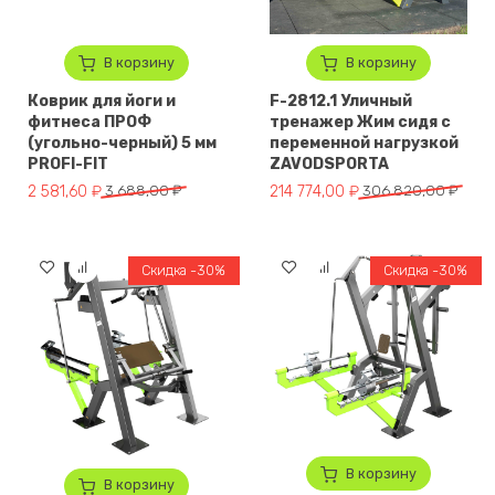
В корзину
В корзину
Коврик для йоги и
F-2812.1 Уличный
фитнеса ПРОФ
тренажер Жим сидя с
(угольно-черный) 5 мм
переменной нагрузкой
PROFI-FIT
ZAVODSPORTA
Первоначальная цена составляла 3 688,00 ₽.
Текущая цена: 2 581,60 ₽.
Первоначальная цена составл
Текущая цена: 214 774,00 ₽.
2 581,60
₽
3 688,00
₽
214 774,00
₽
306 820,00
₽
Скидка -30%
Скидка -30%
В корзину
В корзину