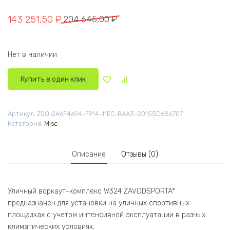
Первоначальная цена составляла 204 645,00 ₽.
Текущая цена: 143 251,50 ₽.
143 251,50
₽
204 645,00
₽
Нет в наличии
Купить в один клик
Артикул:
ZSO-2A6F4694-F914-11EC-BAA3-00155D686707
Категория:
Misc
Описание
Отзывы (0)
Уличный воркаут-комплекс W324 ZAVODSPORTA*
предназначен для установки на уличных спортивных
площадках с учетом интенсивной эксплуатации в разных
климатических условиях.