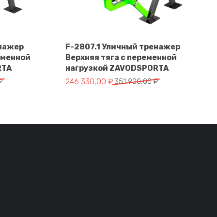
енажер
F-2807.1 Уличный тренажер
еменной
Верхняя тяга с переменной
В корзину
RTA
нагрузкой ZAVODSPORTA
тавляла 328 900,00 ₽.
 ₽.
Первоначальная цена составляла 351 900,
Текущая цена: 246 330,00 ₽.
₽
246 330,00
₽
351 900,00
₽