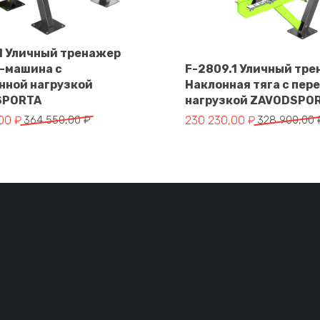
.1 Уличный тренажер
-машина с
F-2809.1 Уличный тр
В корзину
нной нагрузкой
Наклонная тяга с пер
В корзину
SPORTA
нагрузкой ZAVODSPO
альная цена составляла 364 550,00 ₽.
цена: 255 185,00 ₽.
Первоначальная цена сос
Текущая цена: 230 230,00
,00
₽
364 550,00
₽
230 230,00
₽
328 900,00