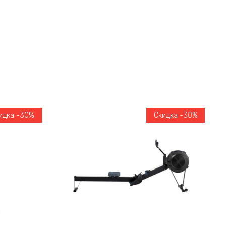
идка -30%
Скидка -30%