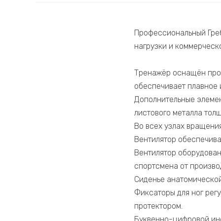
Профессиональный Гре
нагрузки и коммерческ
Тренажёр оснащён проч
обеспечивает плавное 
Дополнительные элемен
листового металла толщ
Во всех узлах вращени
Вентилятор обеспечива
Вентилятор оборудован 
спортсмена от произво
Сиденье анатомической
Фиксаторы для ног рег
протектором.
Буквенно-цифровой инф