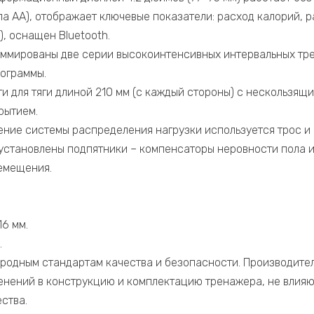
па АА), отображает ключевые показатели: расход калорий, р
), оснащен Bluetooth.
ммированы две серии высокоинтенсивных интервальных трен
рограммы.
яти для тяги длиной 210 мм (с каждый стороны) с нескольз
рытием.
ение системы распределения нагрузки используется трос и
установлены подпятники – компенсаторы неровности пола 
ремещения.
6 мм.
.
родным стандартам качества и безопасности. Производител
енений в конструкцию и комплектацию тренажера, не влияю
ства.