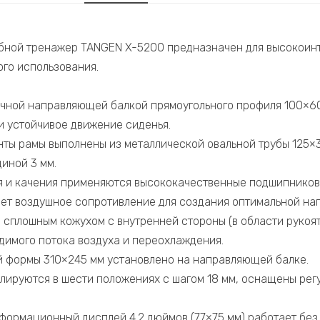
бной тренажер TANGEN X-5200 предназначен для высокоин
ого использования.
ной направляющей балкой прямоугольного профиля 100×60
и устойчивое движение сиденья.
ты рамы выполнены из металлической овальной трубы 125×3
иной 3 мм.
я и качения применяются высококачественные подшипников
ет воздушное сопротивление для создания оптимальной наг
сплошным кожухом с внутренней стороны (в области рукояти
димого потока воздуха и переохлаждения.
 формы 310×245 мм установлено на направляющей балке.
улируются в шести положениях с шагом 18 мм, оснащены ре
ормационный дисплей 4.2 дюймов (77×75 мм) работает без