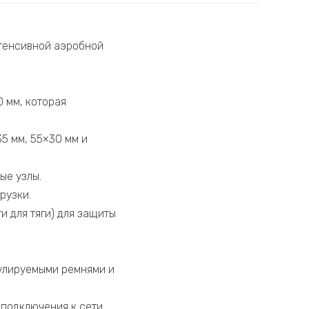
тенсивной аэробной
 мм, которая
5 мм, 55×30 мм и
ые узлы.
рузки.
 для тяги) для защиты
гулируемыми ремнями и
 подключения к сети