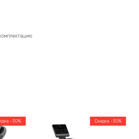
 комплектацию
идка -30%
Скидка -30%