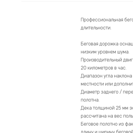
Профессиональная бего
длительности.
Беговая дорожка оснаще
низким уровнем шума.
Производительный двиг
20 километров в час.
Диапазон угла наклона
местности или дополнит
Диаметр заднего / пере
полотна.
Дека толщиной 25 мм э
рассчитана на вес поль
Беговое полотно из фа
длину и ширину беговой