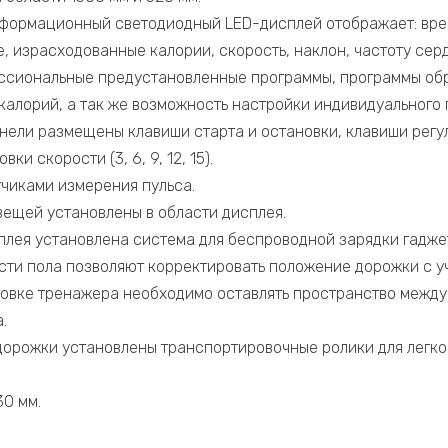
формационный светодиодный LED-дисплей отображает: вре
, израсходованные калории, скорость, наклон, частоту се
ссиональные предустановленные программы, программы обр
калорий, а так же возможность настройки индивидуального 
ели размещены клавиши старта и остановки, клавиши регул
ровки скорости (3, 6, 9, 12, 15).
чиками измерения пульса.
вещей установлены в области дисплея.
сплея установлена система для беспроводной зарядки гадже
ти пола позволяют корректировать положение дорожки с у
новке тренажера необходимо оставлять пространство между
.
дорожки установлены транспортировочные ролики для легк
30 мм.