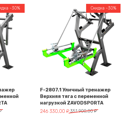
идка -30%
Скидка -30%
енажер
F-2807.1 Уличный тренажер
еменной
Верхняя тяга с переменной
В корзину
RTA
нагрузкой ZAVODSPORTA
тавляла 328 900,00 ₽.
 ₽.
Первоначальная цена составляла 351 900,
Текущая цена: 246 330,00 ₽.
₽
246 330,00
₽
351 900,00
₽