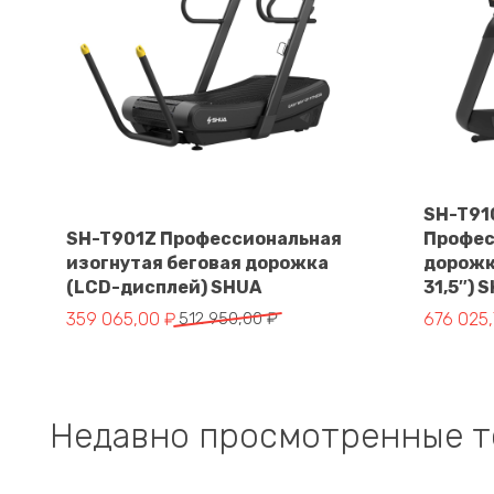
SH-T91
SH-T901Z Профессиональная
Профес
изогнутая беговая дорожка
дорожк
В корзину
(LCD-дисплей) SHUA
31,5″) 
Первоначальная цена составляла 512 950,00 ₽.
Текущая цена: 359 065,00 ₽.
Первонач
Текущая 
359 065,00
₽
512 950,00
₽
676 025
Недавно просмотренные 