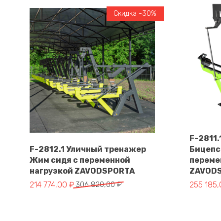
Скидка -30%
F-2811
F-2812.1 Уличный тренажер
Бицепс
Жим сидя с переменной
переме
В корзину
нагрузкой ZAVODSPORTA
ZAVOD
Первоначальная цена составляла 306 820,00 ₽.
Текущая цена: 214 774,00 ₽.
Первонач
Текущая 
214 774,00
₽
306 820,00
₽
255 185