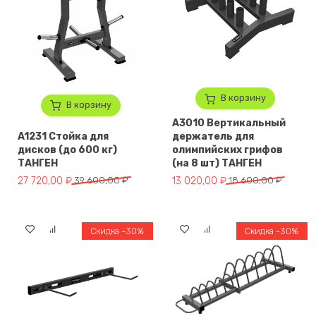
В корзину
В корзину
A3010 Вертикальный
A1231 Стойка для
держатель для
дисков (до 600 кг)
олимпийских грифов
ТАНГЕН
(на 8 шт) ТАНГЕН
Первоначальная цена составляла 39 600,00 ₽.
Текущая цена: 27 720,00 ₽.
Первоначальная цена составля
Текущая цена: 13 020,00 ₽.
27 720,00
₽
39 600,00
₽
13 020,00
₽
18 600,00
₽
Скидка -30%
Скидка -30%