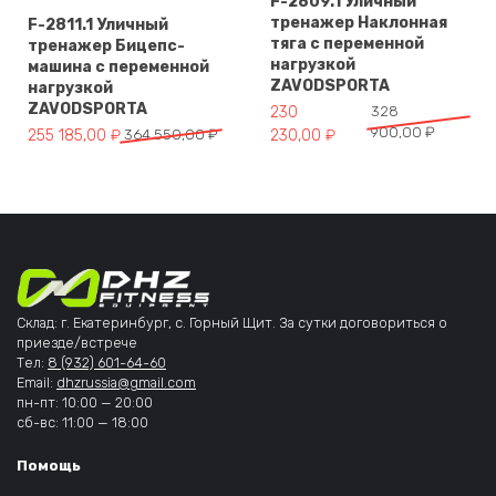
F-2809.1 Уличный
тренажер Наклонная
F-2811.1 Уличный
тяга с переменной
тренажер Бицепс-
нагрузкой
машина с переменной
ZAVODSPORTA
нагрузкой
ZAVODSPORTA
Первоначальная цена составл
Текущая цена: 230 230,00 ₽.
230
328
900,00
₽
Первоначальная цена составляла 364 550,00 ₽.
Текущая цена: 255 185,00 ₽.
255 185,00
₽
364 550,00
₽
230,00
₽
Склад: г. Екатеринбург, с. Горный Щит. За сутки договориться о
приезде/встрече
Тел:
8 (932) 601-64-60
Email:
dhzrussia@gmail.com
пн-пт: 10:00 — 20:00
сб-вс: 11:00 — 18:00
Помощь