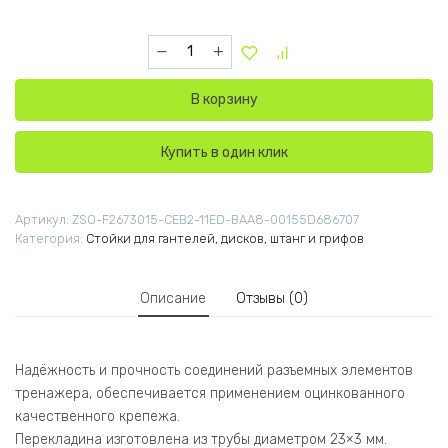
Количество товара A5407 Напольный держат
В корзину
Купить в один клик
Артикул:
ZSO-F2673015-CEB2-11ED-BAA8-00155D686707
Категория:
Стойки для гантелей, дисков, штанг и грифов
Описание
Отзывы (0)
Надёжность и прочность соединений разъемных элементов
тренажера, обеспечивается применением оцинкованного
качественного крепежа.
Перекладина изготовлена из трубы диаметром 23×3 мм.