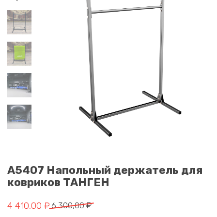
A5407 Напольный держатель для
ковриков ТАНГЕН
Первоначальная цена составляла 6 300,00 ₽.
Текущая цена: 4 410,00 ₽.
4 410,00
₽
6 300,00
₽