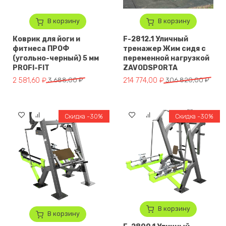
В корзину
В корзину
Коврик для йоги и
F-2812.1 Уличный
фитнеса ПРОФ
тренажер Жим сидя с
(угольно-черный) 5 мм
переменной нагрузкой
PROFI-FIT
ZAVODSPORTA
Первоначальная цена составляла 3 688,00 ₽.
Текущая цена: 2 581,60 ₽.
Первоначальная цена составл
Текущая цена: 214 774,00 ₽.
2 581,60
₽
3 688,00
₽
214 774,00
₽
306 820,00
₽
Скидка -30%
Скидка -30%
В корзину
В корзину