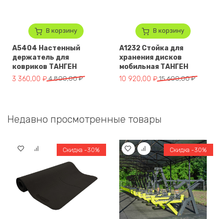
В корзину
В корзину
A5404 Настенный
A1232 Стойка для
держатель для
хранения дисков
ковриков ТАНГЕН
мобильная ТАНГЕН
Первоначальная цена составляла 4 800,00 ₽.
Текущая цена: 3 360,00 ₽.
Первоначальная цена составля
Текущая цена: 10 920,00 ₽.
3 360,00
₽
4 800,00
₽
10 920,00
₽
15 600,00
₽
Недавно просмотренные товары
Скидка -30%
Скидка -30%