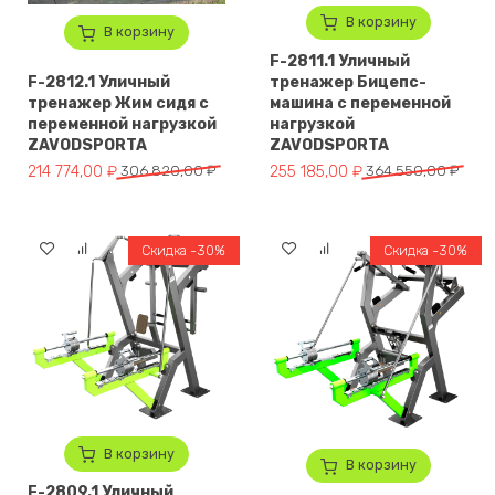
В корзину
В корзину
F-2811.1 Уличный
F-2812.1 Уличный
тренажер Бицепс-
тренажер Жим сидя с
машина с переменной
переменной нагрузкой
нагрузкой
ZAVODSPORTA
ZAVODSPORTA
Первоначальная цена составляла 306 820,00 ₽.
Текущая цена: 214 774,00 ₽.
Первоначальная цена составля
Текущая цена: 255 185,00 ₽.
214 774,00
₽
306 820,00
₽
255 185,00
₽
364 550,00
₽
Скидка -30%
Скидка -30%
В корзину
В корзину
F-2809.1 Уличный