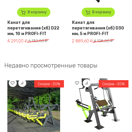
В корзину
В корзину
Канат для
Канат для
перетягивания (хб) D22
перетягивания (хб) D30
мм, 10 м PROFI-FIT
мм, 5 м PROFI-FIT
Первоначальная цена составляла 6 130,00 ₽.
Текущая цена: 4 291,00 ₽.
Первоначальная цена составля
Текущая цена: 2 889,60 ₽.
4 291,00
₽
6 130,00
₽
2 889,60
₽
4 128,00
₽
Недавно просмотренные товары
Скидка -30%
Скидка -30%