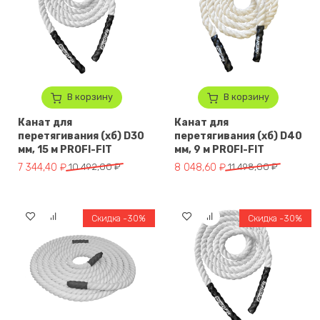
В корзину
В корзину
Канат для
Канат для
перетягивания (хб) D30
перетягивания (хб) D40
мм, 15 м PROFI-FIT
мм, 9 м PROFI-FIT
Первоначальная цена составляла 10 492,00 ₽.
Текущая цена: 7 344,40 ₽.
Первоначальная цена составля
Текущая цена: 8 048,60 ₽.
7 344,40
₽
10 492,00
₽
8 048,60
₽
11 498,00
₽
Скидка -30%
Скидка -30%