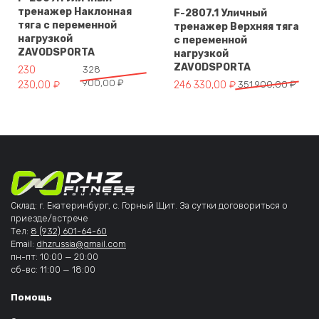
тренажер Наклонная
F-2807.1 Уличный
тяга с переменной
тренажер Верхняя тяга
нагрузкой
с переменной
ZAVODSPORTA
нагрузкой
ZAVODSPORTA
Первоначальная цена составляла 328 900,00 ₽.
Текущая цена: 230 230,00 ₽.
230
328
900,00
₽
Первоначальная цена составля
Текущая цена: 246 330,00 ₽.
230,00
₽
246 330,00
₽
351 900,00
₽
Склад: г. Екатеринбург, с. Горный Щит. За сутки договориться о
приезде/встрече
Тел:
8 (932) 601-64-60
Email:
dhzrussia@gmail.com
пн-пт: 10:00 — 20:00
сб-вс: 11:00 — 18:00
Помощь