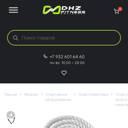
Перейти к содержанию
0
Поиск товаров
+7 932 601 64 60
пн-вс: 10:00 — 20:00
Главная
Магазин
Спортивное
Спортинвентарь
Спорт
оборудование
канаты
перетя