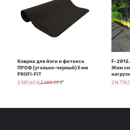
Коврик для йоги и фитнеса
F-2812
ПРОФ (угольно-черный) 5 мм
Жим си
В корзину
PROFI-FIT
нагруз
Первоначальная цена составляла 3 688,00 ₽.
Текущая цена: 2 581,60 ₽.
Первонач
Текущая 
2 581,60
₽
3 688,00
₽
214 774,