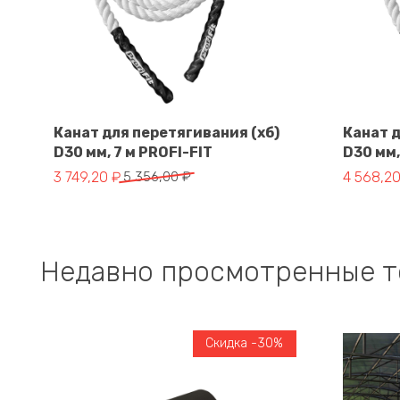
Канат для перетягивания (хб)
Канат д
D30 мм, 7 м PROFI-FIT
D30 мм,
В корзину
Первоначальная цена составляла 5 356,00 ₽.
Текущая цена: 3 749,20 ₽.
Первонач
Текущая 
3 749,20
₽
5 356,00
₽
4 568,2
Недавно просмотренные 
Скидка -30%