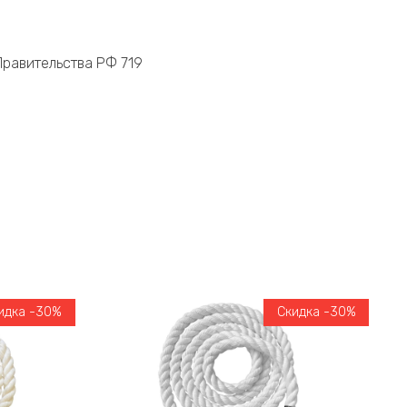
равительства РФ 719
идка -30%
Скидка -30%