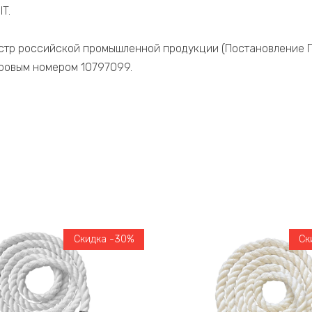
T.
стр российской промышленной продукции (Постановление П
стровым номером 10797099.
Скидка -30%
Ск