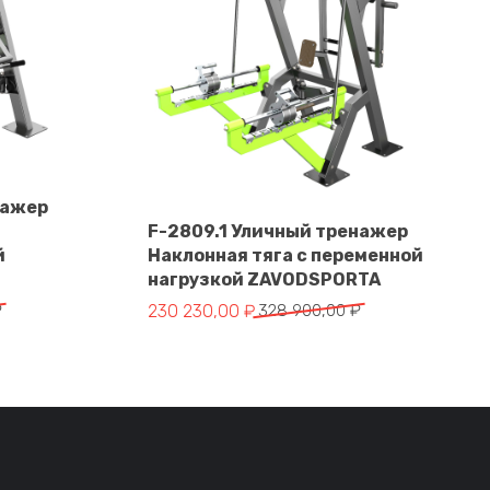
нажер
F-2809.1 Уличный тренажер
й
Наклонная тяга с переменной
В корзину
нагрузкой ZAVODSPORTA
тавляла 364 550,00 ₽.
 ₽.
Первоначальная цена составляла 328 900
Текущая цена: 230 230,00 ₽.
₽
230 230,00
₽
328 900,00
₽