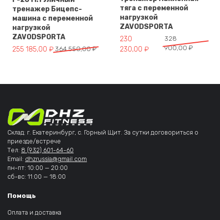
тяга с переменной
тренажер Бицепс-
нагрузкой
машина с переменной
ZAVODSPORTA
нагрузкой
ZAVODSPORTA
Первоначальная цена составл
Текущая цена: 230 230,00 ₽.
230
328
900,00
₽
Первоначальная цена составляла 364 550,00 ₽.
Текущая цена: 255 185,00 ₽.
255 185,00
₽
364 550,00
₽
230,00
₽
Склад: г. Екатеринбург, с. Горный Щит. За сутки договориться о
приезде/встрече
Тел:
8 (932) 601-64-60
Email:
dhzrussia@gmail.com
пн-пт: 10:00 — 20:00
сб-вс: 11:00 — 18:00
Помощь
Оплата и доставка