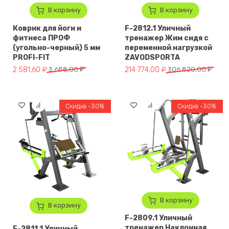
В корзину
В корзину
Коврик для йоги и
F-2812.1 Уличный
фитнеса ПРОФ
тренажер Жим сидя с
(угольно-черный) 5 мм
переменной нагрузкой
PROFI-FIT
ZAVODSPORTA
Первоначальная цена составляла 3 688,00 ₽.
Текущая цена: 2 581,60 ₽.
Первоначальная цена составл
Текущая цена: 214 774,00 ₽.
2 581,60
₽
3 688,00
₽
214 774,00
₽
306 820,00
₽
Скидка -30%
Скидка -30%
В корзину
В корзину
F-2809.1 Уличный
тренажер Наклонная
F-2811.1 Уличный