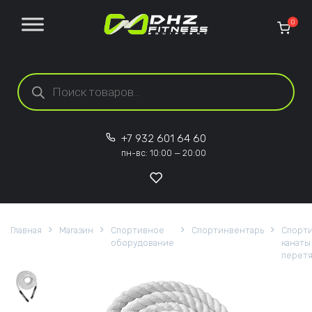
Перейти к содержанию
0
Поиск товаров
+7 932 601 64 60
пн-вс: 10:00 — 20:00
Главная
Магазин
Спортивное
Спортинвентарь
Спорт
оборудование
канаты
перетя