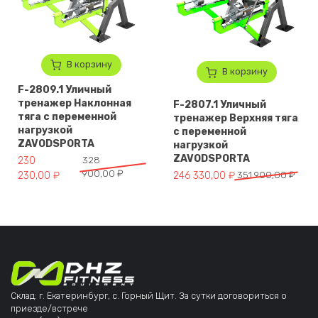
В корзину
В корзину
F-2809.1 Уличный
тренажер Наклонная
F-2807.1 Уличный
тяга с переменной
тренажер Верхняя тяга
нагрузкой
с переменной
ZAVODSPORTA
нагрузкой
ZAVODSPORTA
Первоначальная цена составляла 328 900,00 ₽.
Текущая цена: 230 230,00 ₽.
230
328
900,00
₽
Первоначальная цена составля
Текущая цена: 246 330,00 ₽.
230,00
₽
246 330,00
₽
351 900,00
₽
Склад: г. Екатеринбург, с. Горный Щит. За сутки договориться о
приезде/встрече