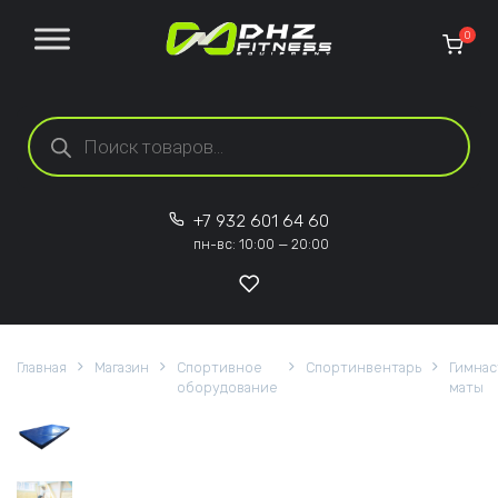
Перейти к содержанию
0
Поиск товаров
+7 932 601 64 60
пн-вс: 10:00 — 20:00
Главная
Магазин
Спортивное
Спортинвентарь
Гимнас
оборудование
маты