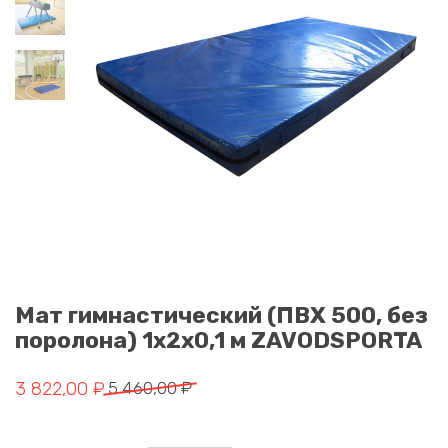
Мат гимнастический (ПВХ 500, без
поролона) 1x2x0,1 м ZAVODSPORTA
Первоначальная цена составляла 5 460,00 ₽.
Текущая цена: 3 822,00 ₽.
3 822,00
₽
5 460,00
₽