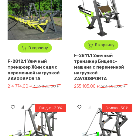
В корзину
В корзину
F-2811.1 Уличный
F-2812.1 Уличный
тренажер Бицепс-
тренажер Жим сидя с
машина с переменной
переменной нагрузкой
нагрузкой
ZAVODSPORTA
ZAVODSPORTA
Первоначальная цена составляла 306 820,00 ₽.
Текущая цена: 214 774,00 ₽.
Первоначальная цена составля
Текущая цена: 255 185,00 ₽.
214 774,00
₽
306 820,00
₽
255 185,00
₽
364 550,00
₽
Скидка -30%
Скидка -30%