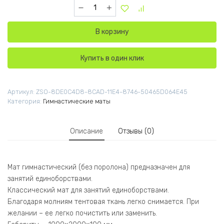
Количество товара Мат гимнастический (ПВХ
В корзину
Купить в один клик
Артикул:
ZSO-8DE0C4D8-8CAD-11E4-8746-50465D064E45
Категория:
Гимнастические маты
Описание
Отзывы (0)
Мат гимнастический (без поролона) предназначен для
занятий единоборствами.
Классический мат для занятий единоборствами.
Благодаря молниям тентовая ткань легко снимается. При
желании – ее легко почистить или заменить.