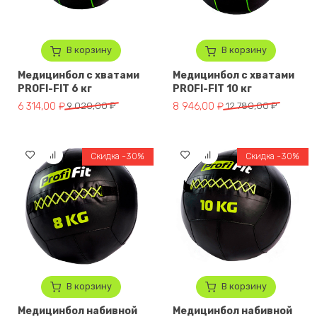
В корзину
В корзину
Медицинбол с хватами
Медицинбол с хватами
PROFI-FIT 6 кг
PROFI-FIT 10 кг
Первоначальная цена составляла 9 020,00 ₽.
Текущая цена: 6 314,00 ₽.
Первоначальная цена составля
Текущая цена: 8 946,00 ₽.
6 314,00
₽
9 020,00
₽
8 946,00
₽
12 780,00
₽
Скидка -30%
Скидка -30%
В корзину
В корзину
Медицинбол набивной
Медицинбол набивной