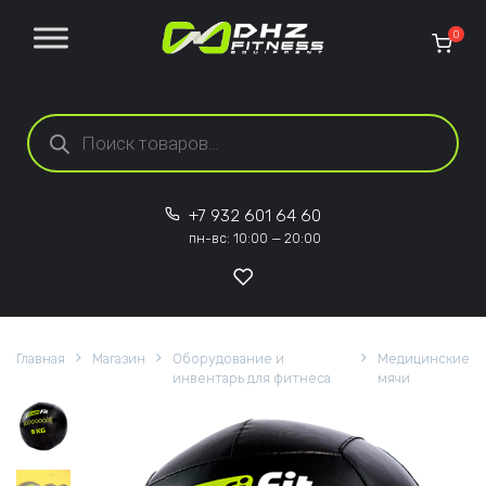
Перейти к содержанию
0
Поиск товаров
+7 932 601 64 60
пн-вс: 10:00 — 20:00
Главная
Магазин
Оборудование и
Медицинские
инвентарь для фитнеса
мячи