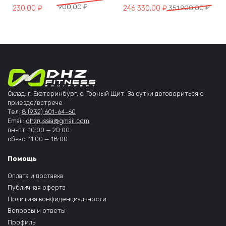
900,00
₽
Первоначальная цена составля
Текущая цена: 246 330,00 ₽.
230,00
₽
246 330,00
₽
351 900,00
₽
Склад: г. Екатеринбург, с. Горный Щит. За сутки договориться о
приезде/встрече
Тел:
8 (932) 601-64-60
Email:
dhzrussia@gmail.com
пн-пт: 10:00 — 20:00
сб-вс: 11:00 — 18:00
Помощь
Оплата и доставка
Публичная оферта
Политика конфиденциальности
Вопросы и ответы
Профиль