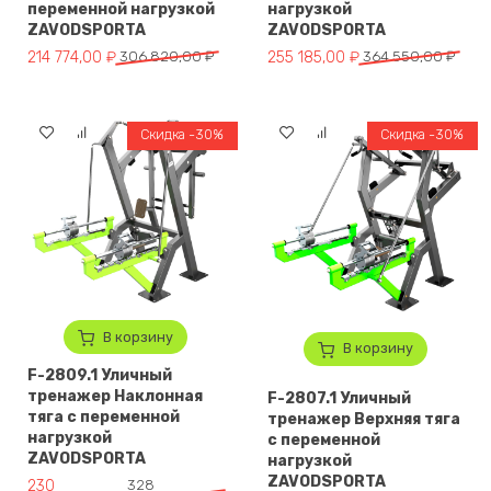
переменной нагрузкой
нагрузкой
ZAVODSPORTA
ZAVODSPORTA
Первоначальная цена составляла 306 820,00 ₽.
Текущая цена: 214 774,00 ₽.
Первоначальная цена составля
Текущая цена: 255 185,00 ₽.
214 774,00
₽
306 820,00
₽
255 185,00
₽
364 550,00
₽
Скидка -30%
Скидка -30%
В корзину
В корзину
F-2809.1 Уличный
тренажер Наклонная
F-2807.1 Уличный
тяга с переменной
тренажер Верхняя тяга
нагрузкой
с переменной
ZAVODSPORTA
нагрузкой
ZAVODSPORTA
Первоначальная цена составляла 328 900,00 ₽.
Текущая цена: 230 230,00 ₽.
230
328