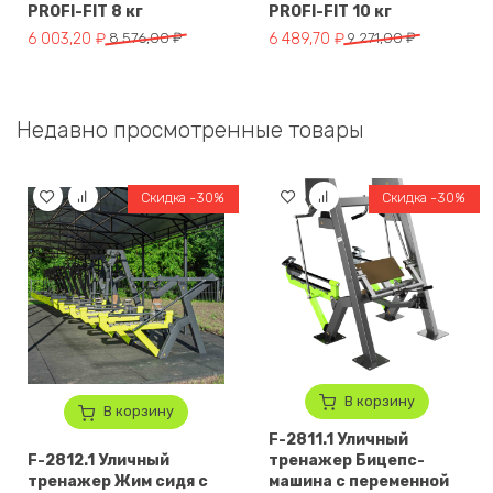
PROFI-FIT 8 кг
PROFI-FIT 10 кг
Первоначальная цена составляла 8 576,00 ₽.
Текущая цена: 6 003,20 ₽.
Первоначальная цена составля
Текущая цена: 6 489,70 ₽.
6 003,20
₽
8 576,00
₽
6 489,70
₽
9 271,00
₽
Недавно просмотренные товары
Скидка -30%
Скидка -30%
В корзину
В корзину
F-2811.1 Уличный
F-2812.1 Уличный
тренажер Бицепс-
тренажер Жим сидя с
машина с переменной