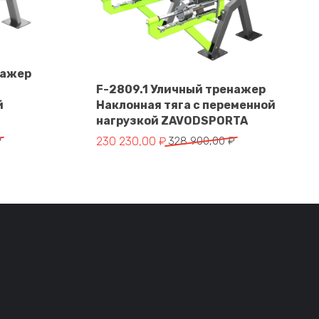
нажер
F-2809.1 Уличный тренажер
й
Наклонная тяга с переменной
В корзину
нагрузкой ZAVODSPORTA
тавляла 364 550,00 ₽.
 ₽.
Первоначальная цена составляла 328 900
Текущая цена: 230 230,00 ₽.
₽
230 230,00
₽
328 900,00
₽