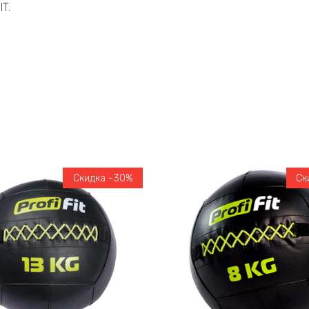
T.
Скидка -30%
Ск