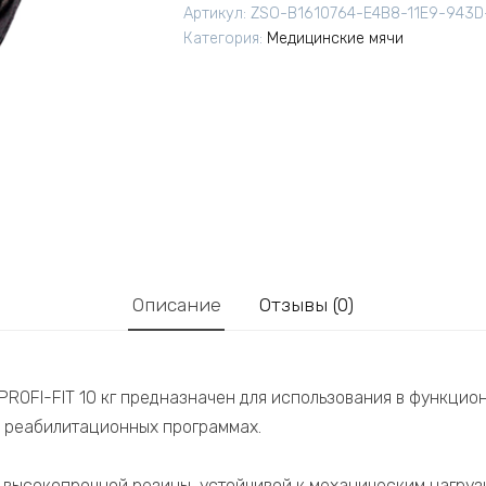
Артикул:
ZSO-B1610764-E4B8-11E9-943
Категория:
Медицинские мячи
Описание
Отзывы (0)
PROFI-FIT 10 кг предназначен для использования в функцио
и реабилитационных программах.
 высокопрочной резины, устойчивой к механическим нагруз