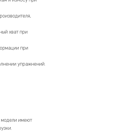
роизводителя,
ный хват при
формации при
олнении упражнений.
е модели имеют
узки.