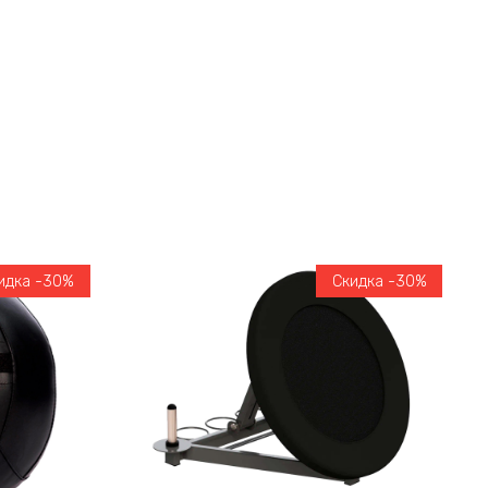
идка -30%
Скидка -30%