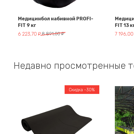
Медицинбол набивной PROFI-
Медици
FIT 9 кг
FIT 13 к
В корзину
Первоначальная цена составляла 8 891,00 ₽.
Текущая цена: 6 223,70 ₽.
Первонач
Текущая 
6 223,70
₽
8 891,00
₽
7 196,0
Недавно просмотренные 
Скидка -30%