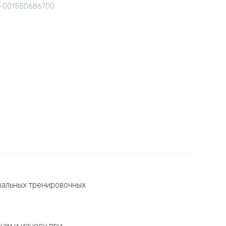
D-00155D686700
нальных тренировочных
кам и износу при