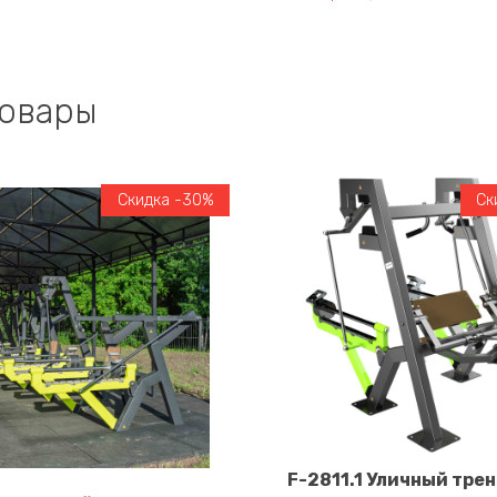
товары
Скидка -30%
Ск
F-2811.1 Уличный тре