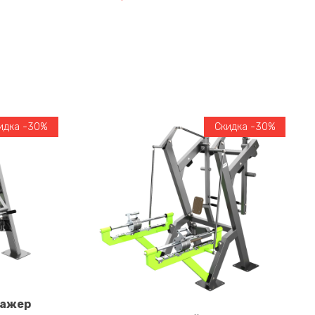
идка -30%
Скидка -30%
нажер