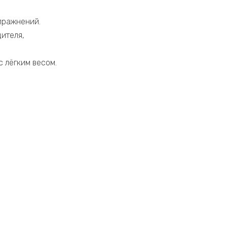
пражнений.
ителя,
 лёгким весом.