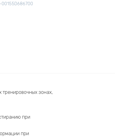
D-00155D686700
х тренировочных зонах,
истиранию при
формации при