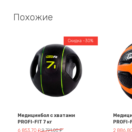
Похожие
Скидка -30%
Медицинбол с хватами
Медици
PROFI-FIT 7 кг
PROFI-F
В корзину
Первоначальная цена составляла 9 791,00 ₽.
Текущая цена: 6 853,70 ₽.
Первонач
Текущая 
6 853,70
₽
9 791,00
₽
2 886,8