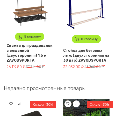
В корзину
В корзину
Скамья для раздевалок
с вешалкой
Стойка для беговых
(двусторонняя) 1,5 м
лыж (двухсторонняя на
ZAVODSPORTA
30 пар) ZAVODSPORTA
Первоначальная цена составляла 37 314,00 ₽.
Текущая цена: 26 119,80 ₽.
Первоначальная цена составля
Текущая цена: 32 032,00 ₽.
26 119,80
₽
37 314,00
₽
32 032,00
₽
45 760,00
₽
Недавно просмотренные товары
Скидка -30%
Скидка -30%