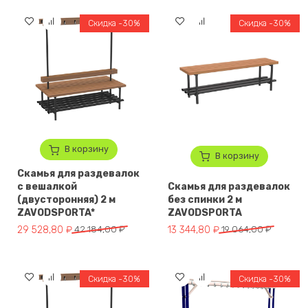
Скидка -30%
Скидка -30%
В корзину
В корзину
Скамья для раздевалок
с вешалкой
Скамья для раздевалок
(двусторонняя) 2 м
без спинки 2 м
ZAVODSPORTA*
ZAVODSPORTA
Первоначальная цена составляла 42 184,00 ₽.
Текущая цена: 29 528,80 ₽.
Первоначальная цена составля
Текущая цена: 13 344,80 ₽.
29 528,80
₽
42 184,00
₽
13 344,80
₽
19 064,00
₽
Скидка -30%
Скидка -30%