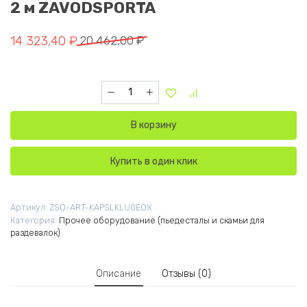
2 м ZAVODSPORTA
Первоначальная цена составляла 20 462,00 ₽.
Текущая цена: 14 323,40 ₽.
14 323,40
₽
20 462,00
₽
Количество товара Скамья для раздевалок 
В корзину
Купить в один клик
Артикул:
ZSO-ART-KAPSLKLU0EOX
Категория:
Прочее оборудование (пьедесталы и скамьи для
раздевалок)
Описание
Отзывы (0)