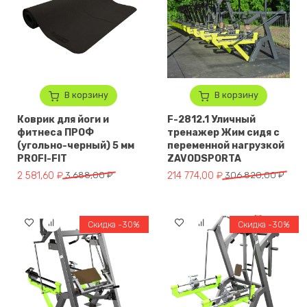
В корзину
В корзину
Коврик для йоги и
F-2812.1 Уличный
фитнеса ПРОФ
тренажер Жим сидя с
(угольно-черный) 5 мм
переменной нагрузкой
PROFI-FIT
ZAVODSPORTA
Первоначальная цена составляла 3 688,00 ₽.
Текущая цена: 2 581,60 ₽.
Первоначальная цена составл
Текущая цена: 214 774,00 ₽.
2 581,60
₽
3 688,00
₽
214 774,00
₽
306 820,00
₽
Скидка -30%
Скидка -30%