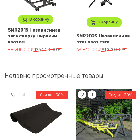
В корзину
В корзину
SMR2015 Независимая
тяга сверху широким
SMR2029 Независимая
хватом
становая тяга
Первоначальная цена составляла 126 000,00 ₽.
Текущая цена: 88 200,00 ₽.
Первоначальная цена составля
Текущая цена: 63 840,00 ₽.
88 200,00
₽
126 000,00
₽
63 840,00
₽
91 200,00
₽
Недавно просмотренные товары
Скидка -30%
Скидка -30%