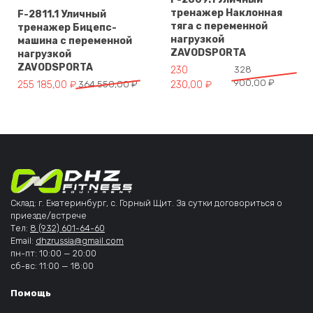
тренажер Наклонная
F-2811.1 Уличный
тяга с переменной
тренажер Бицепс-
нагрузкой
машина с переменной
ZAVODSPORTA
нагрузкой
ZAVODSPORTA
Первоначальная цена составл
Текущая цена: 230 230,00 ₽.
230
328
900,00
₽
Первоначальная цена составляла 364 550,00 ₽.
Текущая цена: 255 185,00 ₽.
255 185,00
₽
364 550,00
₽
230,00
₽
Склад: г. Екатеринбург, с. Горный Щит. За сутки договориться о
приезде/встрече
Тел:
8 (932) 601-64-60
Email:
dhzrussia@gmail.com
пн-пт: 10:00 — 20:00
сб-вс: 11:00 — 18:00
Помощь