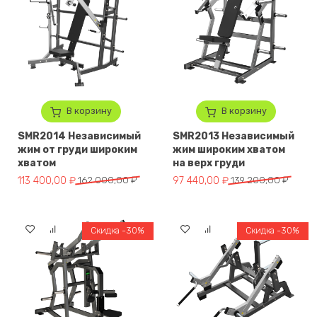
В корзину
В корзину
SMR2014 Независимый
SMR2013 Независимый
жим от груди широким
жим широким хватом
хватом
на верх груди
Первоначальная цена составляла 162 000,00 ₽.
Текущая цена: 113 400,00 ₽.
Первоначальная цена составля
Текущая цена: 97 440,00 ₽.
113 400,00
₽
162 000,00
₽
97 440,00
₽
139 200,00
₽
Скидка -30%
Скидка -30%