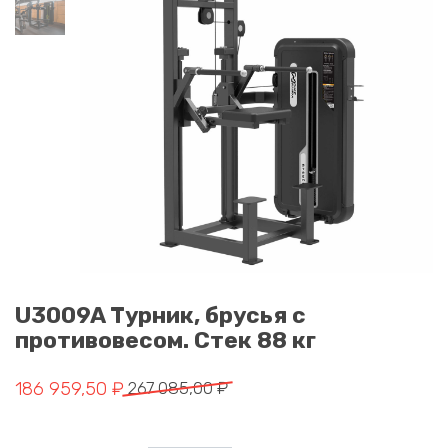
U3009A Турник, брусья с
противовесом. Стек 88 кг
Первоначальная цена составляла 267 085,00 ₽.
Текущая цена: 186 959,50 ₽.
186 959,50
₽
267 085,00
₽