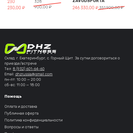
ZAVODSPORTA
Первоначальная цена составляла 328 900,00 ₽.
Текущая цена: 230 230,00 ₽.
230
328
900,00
₽
Первоначальная цена составля
Текущая цена: 246 330,00 ₽.
230,00
₽
246 330,00
₽
351 900,00
₽
Склад: г. Екатеринбург, с. Горный Щит. За сутки договориться о
приезде/встрече
Тел:
8 (932) 601-64-60
Email:
dhzrussia@gmail.com
пн-пт: 10:00 — 20:00
сб-вс: 11:00 — 18:00
Помощь
Оплата и доставка
Публичная оферта
Политика конфиденциальности
Вопросы и ответы