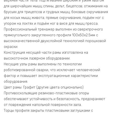
верхней части тела: подтягивания широким и узким хватом
для широчайших мышц спины, дельт, бицепсов; отжимания на
брусьях для трицепсов и грудных мышц; боковые скручивания
для косых мышц живота; прямые скручивания, подъём ног с
упором на локтях и подъём ног в висе для мышц пресса.
Профессиональный тренажер выполнен из сверхпрочного
прямоугольного закругленного профиля 100х50х2.5мм с
высококачественной двухслойной технологией порошковой
окраски.
Конструкция несущей части рамы изготовлена на
высокоточном лазерном оборудовании.
Несущие узлы рамы выполнены по технологии
роботизированной сварки, что исключает человеческий
фактор и повышает эксплуатационные характеристики
оборудования.
Цвет рамы: Графит (другие цвета опционально)
Противоскользящие резиново-пластиковые опоры
обеспечивают устойчивость и безопасность, предохраняют
от повреждения напольной поверхности зала.
Торцы профиля закрыты пластиковыми заглушками с