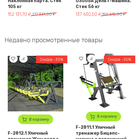
Наклонная парта. Стек
U3005A Дельт-машина.
105 кг
Стек 56 кг
Первоначальная цена составляла 217 331,00 ₽.
Текущая цена: 152 131,70 ₽.
Первоначальная цена составля
Текущая цена: 137 630,50 ₽.
152 131,70
₽
217 331,00
₽
137 630,50
₽
196 615,00
₽
Недавно просмотренные товары
Скидка -30%
Скидка -30%
В корзину
В корзину
F-2811.1 Уличный
F-2812.1 Уличный
тренажер Бицепс-