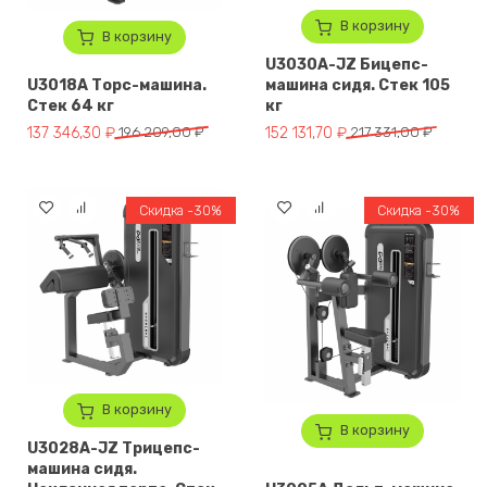
В корзину
В корзину
U3030A-JZ Бицепс-
U3018A Торс-машина.
машина сидя. Стек 105
Стек 64 кг
кг
Первоначальная цена составляла 196 209,00 ₽.
Текущая цена: 137 346,30 ₽.
Первоначальная цена составля
Текущая цена: 152 131,70 ₽.
137 346,30
₽
196 209,00
₽
152 131,70
₽
217 331,00
₽
Скидка -30%
Скидка -30%
В корзину
В корзину
U3028A-JZ Трицепс-
машина сидя.