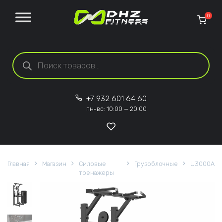
Перейти к содержанию
0
Поиск товаров
+7 932 601 64 60
пн-вс: 10:00 — 20:00
Главная
Магазин
Силовые
Грузоблочные
U3000A
тренажеры