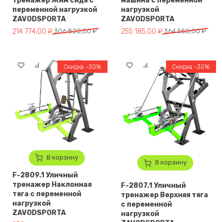
тренажер Жим сидя с
машина с переменной
переменной нагрузкой
нагрузкой
ZAVODSPORTA
ZAVODSPORTA
Первоначальная цена составляла 306 820,00 ₽.
Текущая цена: 214 774,00 ₽.
Первоначальная цена составля
Текущая цена: 255 185,00 ₽.
214 774,00
₽
306 820,00
₽
255 185,00
₽
364 550,00
₽
Скидка -30%
Скидка -30%
В корзину
В корзину
F-2809.1 Уличный
тренажер Наклонная
F-2807.1 Уличный
тяга с переменной
тренажер Верхняя тяга
нагрузкой
с переменной
ZAVODSPORTA
нагрузкой