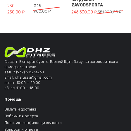
ZAVODSPORTA
Первоначальная цена составляла 328 900,00 ₽.
Текущая цена: 230 230,00 ₽.
230
328
900,00
₽
Первоначальная цена составля
Текущая цена: 246 330,00 ₽.
230,00
₽
246 330,00
₽
351 900,00
₽
Склад: г. Екатеринбург, с. Горный Щит. За сутки договориться о
приезде/встрече
Тел:
8 (932) 601-64-60
Email:
dhzrussia@gmail.com
пн-пт: 10:00 — 20:00
сб-вс: 11:00 — 18:00
Помощь
Оплата и доставка
Публичная оферта
Политика конфиденциальности
Вопросы и ответы