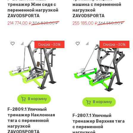
тренажер Жим сидя с
машина с переменной
переменной нагрузкой
нагрузкой
ZAVODSPORTA
ZAVODSPORTA
Первоначальная цена составляла 306 820,00 ₽.
Текущая цена: 214 774,00 ₽.
Первоначальная цена составля
Текущая цена: 255 185,00 ₽.
214 774,00
₽
306 820,00
₽
255 185,00
₽
364 550,00
₽
Скидка -30%
Скидка -30%
В корзину
В корзину
F-2809.1 Уличный
тренажер Наклонная
F-2807.1 Уличный
тяга с переменной
тренажер Верхняя тяга
нагрузкой
с переменной
ZAVODSPORTA
нагрузкой