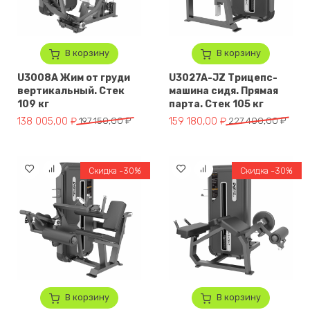
В корзину
В корзину
U3008A Жим от груди
U3027A-JZ Трицепс-
вертикальный. Стек
машина сидя. Прямая
109 кг
парта. Стек 105 кг
Первоначальная цена составляла 197 150,00 ₽.
Текущая цена: 138 005,00 ₽.
Первоначальная цена составля
Текущая цена: 159 180,00 ₽.
138 005,00
₽
197 150,00
₽
159 180,00
₽
227 400,00
₽
Скидка -30%
Скидка -30%
В корзину
В корзину