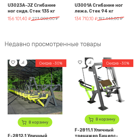
U3023A-JZ Сгибание
U3001A Сгибание ног
ног сидя. Стек 135 кг
лежа. Стек 94 кг
Первоначальная цена составляла 223 002,00 ₽.
Текущая цена: 156 101,40 ₽.
Первоначальная цена составля
Текущая цена: 134 710,10 ₽.
156 101,40
₽
223 002,00
₽
134 710,10
₽
192 443,00
₽
Недавно просмотренные товары
Скидка -30%
Скидка -30%
В корзину
В корзину
F-2811.1 Уличный
F-2812.1 Уличный
тренажер Бицепс-