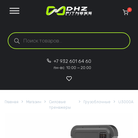
Перейти к содержанию
0
Поиск товаров
+7 932 601 64 60
пн-вс: 10:00 — 20:00
Главная
Магазин
Силовые
Грузоблочные
U3000A
тренажеры