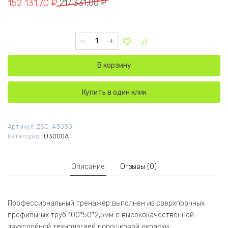
Первоначальная цена составляла 217 331,00 ₽.
Текущая цена: 152 131,70 ₽.
152 131,70
₽
217 331,00
₽
Количество товара U3030A-JZ Бицепс-машин
В корзину
Купить в один клик
Артикул:
ZSO-A3030
Категория:
U3000A
Описание
Отзывы (0)
Профессиональный тренажер выполнен из сверхпрочных
профильных труб 100*50*2,5мм с высококачественной
двухслойной технологией порошковой окраски.