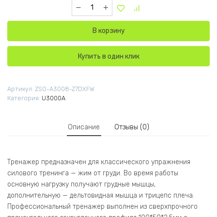
Количество товара U3008A-JZ Жим от груди 
В корзину
Купить в один клик
Артикул:
ZSO-A3008-Z7DXFW
Категория:
U3000A
Описание
Отзывы (0)
Тренажер предназначен для классического упражнения
силового тренинга — жим от груди. Во время работы
основную нагрузку получают грудные мышцы,
дополнительную — дельтовидная мышца и трицепс плеча.
Профессиональный тренажер выполнен из сверхпрочного