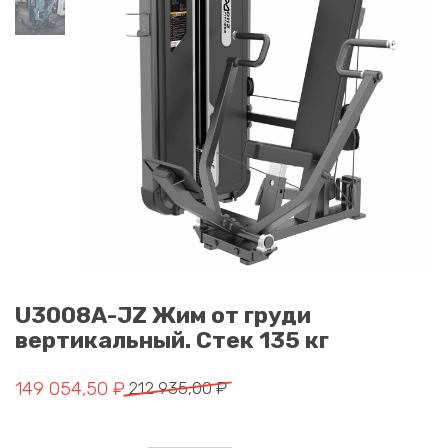
U3008A-JZ Жим от груди
вертикальный. Стек 135 кг
Первоначальная цена составляла 212 935,00 ₽.
Текущая цена: 149 054,50 ₽.
149 054,50
₽
212 935,00
₽