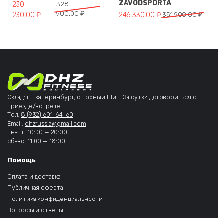
ZAVODSPORTA
Первоначальная цена составляла 328 900,00 ₽.
Текущая цена: 230 230,00 ₽.
230
328
900,00
₽
Первоначальная цена составля
Текущая цена: 246 330,00 ₽.
230,00
₽
246 330,00
₽
351 900,00
₽
Склад: г. Екатеринбург, с. Горный Щит. За сутки договориться о
приезде/встрече
Тел:
8 (932) 601-64-60
Email:
dhzrussia@gmail.com
пн-пт: 10:00 — 20:00
сб-вс: 11:00 — 18:00
Помощь
Оплата и доставка
Публичная оферта
Политика конфиденциальности
Вопросы и ответы