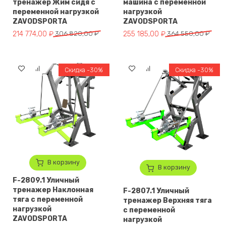
тренажер Жим сидя с
машина с переменной
переменной нагрузкой
нагрузкой
ZAVODSPORTA
ZAVODSPORTA
Первоначальная цена составляла 306 820,00 ₽.
Текущая цена: 214 774,00 ₽.
Первоначальная цена составля
Текущая цена: 255 185,00 ₽.
214 774,00
₽
306 820,00
₽
255 185,00
₽
364 550,00
₽
Скидка -30%
Скидка -30%
В корзину
В корзину
F-2809.1 Уличный
тренажер Наклонная
F-2807.1 Уличный
тяга с переменной
тренажер Верхняя тяга
нагрузкой
с переменной
ZAVODSPORTA
нагрузкой