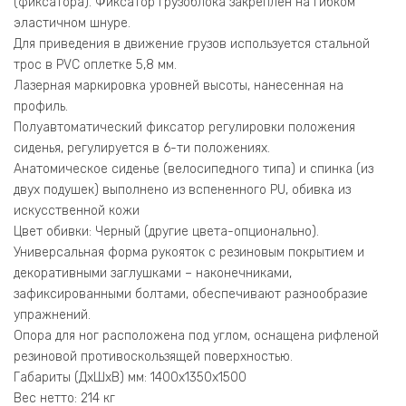
(фиксатора). Фиксатор грузоблока закреплен на гибком
эластичном шнуре.
Для приведения в движение грузов используется стальной
трос в PVC оплетке 5,8 мм.
Лазерная маркировка уровней высоты, нанесенная на
профиль.
Полуавтоматический фиксатор регулировки положения
сиденья, регулируется в 6-ти положениях.
Анатомическое сиденье (велосипедного типа) и спинка (из
двух подушек) выполнено из вспененного PU, обивка из
искусственной кожи
Цвет обивки: Черный (другие цвета-опционально).
Универсальная форма рукояток с резиновым покрытием и
декоративными заглушками – наконечниками,
зафиксированными болтами, обеспечивают разнообразие
упражнений.
Опора для ног расположена под углом, оснащена рифленой
резиновой противоскользящей поверхностью.
Габариты (ДхШхВ) мм: 1400х1350х1500
Вес нетто: 214 кг