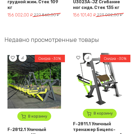
грудной жим. Стек 109
U3023A-JZ Сгибание
кг
ног сидя. Стек 135 кг
Первоначальная цена составляла 222 860,00 ₽.
Текущая цена: 156 002,00 ₽.
Первоначальная цена составл
Текущая цена: 156 101,40 ₽.
156 002,00
₽
222 860,00
₽
156 101,40
₽
223 002,00
₽
Недавно просмотренные товары
Скидка -30%
Скидка -30%
В корзину
В корзину
F-2811.1 Уличный
F-2812.1 Уличный
тренажер Бицепс-