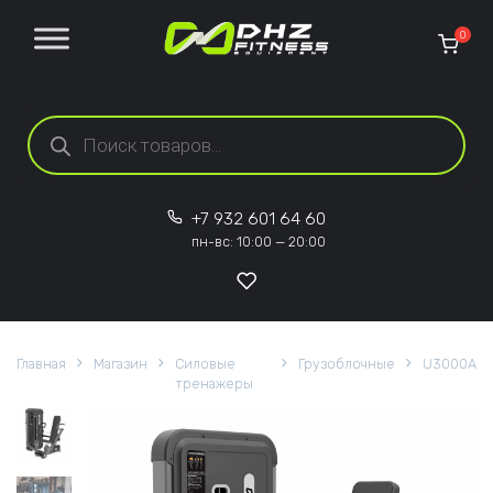
Перейти к содержанию
0
Поиск товаров
+7 932 601 64 60
пн-вс: 10:00 — 20:00
Главная
Магазин
Силовые
Грузоблочные
U3000A
тренажеры