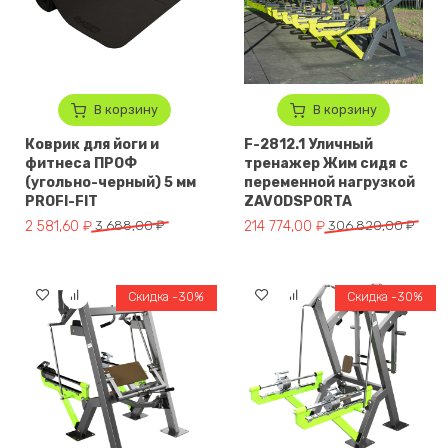
В корзину
В корзину
Коврик для йоги и
F-2812.1 Уличный
фитнеса ПРОФ
тренажер Жим сидя с
(угольно-черный) 5 мм
переменной нагрузкой
PROFI-FIT
ZAVODSPORTA
Первоначальная цена составляла 3 688,00 ₽.
Текущая цена: 2 581,60 ₽.
Первоначальная цена составл
Текущая цена: 214 774,00 ₽.
2 581,60
₽
3 688,00
₽
214 774,00
₽
306 820,00
₽
Скидка -30%
Скидка -30%