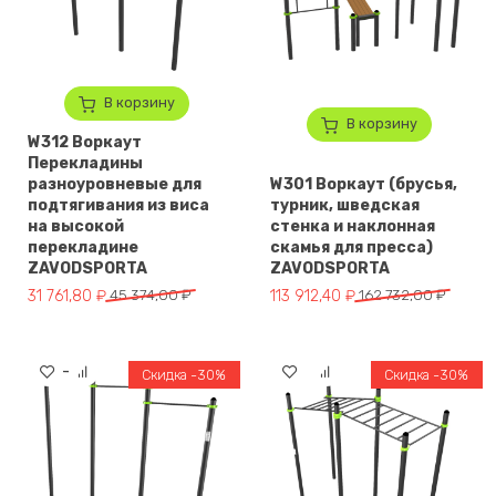
В корзину
В корзину
W312 Воркаут
Перекладины
разноуровневые для
W301 Воркаут (брусья,
подтягивания из виса
турник, шведская
на высокой
стенка и наклонная
перекладине
скамья для пресса)
ZAVODSPORTA
ZAVODSPORTA
Первоначальная цена составляла 45 374,00 ₽.
Текущая цена: 31 761,80 ₽.
Первоначальная цена составля
Текущая цена: 113 912,40 ₽.
31 761,80
₽
45 374,00
₽
113 912,40
₽
162 732,00
₽
Скидка -30%
Скидка -30%