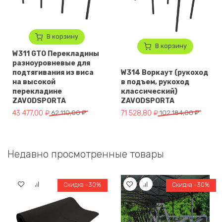
В корзину
В корзину
W311 GTO Перекладины
разноуровневые для
подтягивания из виса
W314 Воркаут (рукоход
на высокой
в подъем, рукоход
перекладине
классический)
ZAVODSPORTA
ZAVODSPORTA
Первоначальная цена составляла 62 110,00 ₽.
Текущая цена: 43 477,00 ₽.
Первоначальная цена составля
Текущая цена: 71 528,80 ₽.
43 477,00
₽
62 110,00
₽
71 528,80
₽
102 184,00
₽
Недавно просмотренные товары
Скидка -30%
Скидка -30%