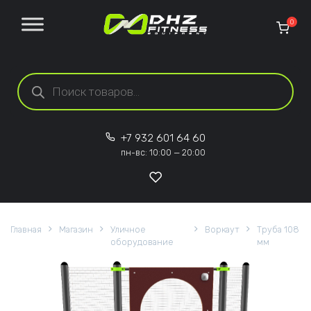
Перейти к содержанию
0
Поиск товаров
+7 932 601 64 60
пн-вс: 10:00 — 20:00
Главная
Магазин
Уличное
Воркаут
Труба 108
оборудование
мм