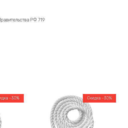
равительства РФ 719
идка -30%
Скидка -30%