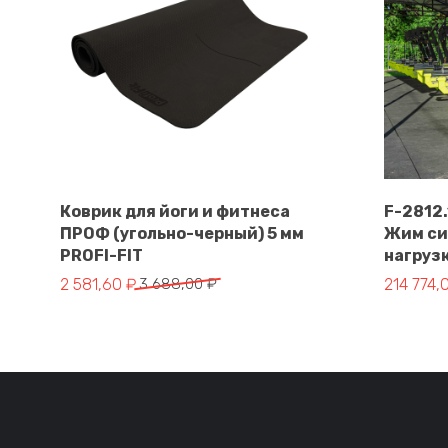
Коврик для йоги и фитнеса
F-2812
ПРОФ (угольно-черный) 5 мм
Жим си
В корзину
PROFI-FIT
нагруз
Первоначальная цена составляла 3 688,00 ₽.
Текущая цена: 2 581,60 ₽.
Первонач
Текущая 
2 581,60
₽
3 688,00
₽
214 774,