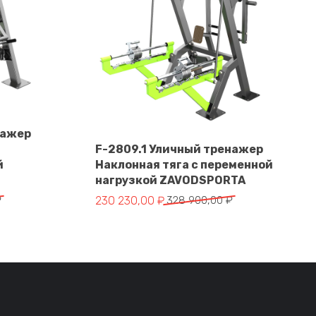
нажер
F-2809.1 Уличный тренажер
й
Наклонная тяга с переменной
В корзину
нагрузкой ZAVODSPORTA
тавляла 364 550,00 ₽.
 ₽.
Первоначальная цена составляла 328 900
Текущая цена: 230 230,00 ₽.
₽
230 230,00
₽
328 900,00
₽