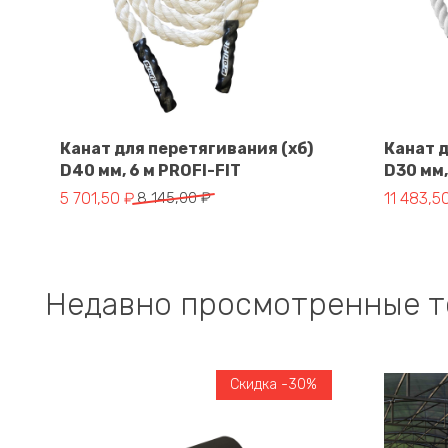
Канат для перетягивания (хб)
Канат д
D40 мм, 6 м PROFI-FIT
D30 мм,
В корзину
Первоначальная цена составляла 8 145,00 ₽.
Текущая цена: 5 701,50 ₽.
Первонач
Текущая 
5 701,50
₽
8 145,00
₽
11 483,5
Недавно просмотренные 
Скидка -30%