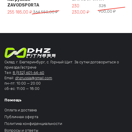
ZAVODSPORTA
Первоначальная цена составл
Текущая цена: 230 230,00 ₽.
230
328
900,00
₽
Первоначальная цена составляла 364 550,00 ₽.
Текущая цена: 255 185,00 ₽.
255 185,00
₽
364 550,00
₽
230,00
₽
Склад: г. Екатеринбург, с. Горный Щит. За сутки договориться о
приезде/встрече
Тел:
8 (932) 601-64-60
Email:
dhzrussia@gmail.com
пн-пт: 10:00 — 20:00
сб-вс: 11:00 — 18:00
Помощь
Оплата и доставка
Публичная оферта
Политика конфиденциальности
Вопросы и ответы