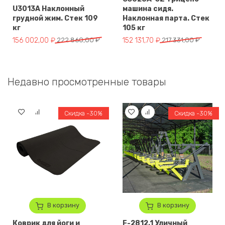
U3013A Наклонный
машина сидя.
грудной жим. Стек 109
Наклонная парта. Стек
кг
105 кг
Первоначальная цена составляла 222 860,00 ₽.
Текущая цена: 156 002,00 ₽.
Первоначальная цена составля
Текущая цена: 152 131,70 ₽.
156 002,00
₽
222 860,00
₽
152 131,70
₽
217 331,00
₽
Недавно просмотренные товары
Скидка -30%
Скидка -30%
В корзину
В корзину
Коврик для йоги и
F-2812.1 Уличный