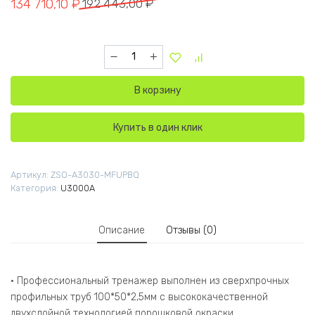
Первоначальная цена составляла 192 443,00 ₽.
Текущая цена: 134 710,10 ₽.
134 710,10
₽
192 443,00
₽
Количество товара U3030A Бицепс-машина с
В корзину
Купить в один клик
Артикул:
ZSO-A3030-MFUPBQ
Категория:
U3000A
Описание
Отзывы (0)
• Профессиональный тренажер выполнен из сверхпрочных
профильных труб 100*50*2,5мм с высококачественной
двухслойной технологией порошковой окраски.