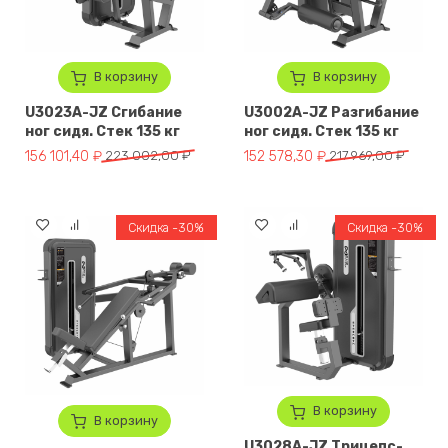
В корзину
В корзину
U3023A-JZ Сгибание
U3002A-JZ Разгибание
ног сидя. Стек 135 кг
ног сидя. Стек 135 кг
Первоначальная цена составляла 223 002,00 ₽.
Текущая цена: 156 101,40 ₽.
Первоначальная цена составля
Текущая цена: 152 578,30 ₽.
156 101,40
₽
223 002,00
₽
152 578,30
₽
217 969,00
₽
Скидка -30%
Скидка -30%
В корзину
В корзину
U3028A-JZ Трицепс-