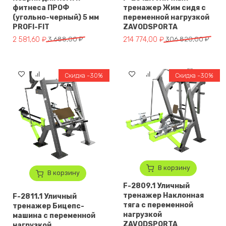
фитнеса ПРОФ
тренажер Жим сидя с
(угольно-черный) 5 мм
переменной нагрузкой
PROFI-FIT
ZAVODSPORTA
Первоначальная цена составляла 3 688,00 ₽.
Текущая цена: 2 581,60 ₽.
Первоначальная цена составл
Текущая цена: 214 774,00 ₽.
2 581,60
₽
3 688,00
₽
214 774,00
₽
306 820,00
₽
Скидка -30%
Скидка -30%
В корзину
В корзину
F-2809.1 Уличный
тренажер Наклонная
F-2811.1 Уличный
тяга с переменной
тренажер Бицепс-
нагрузкой
машина с переменной
ZAVODSPORTA
нагрузкой