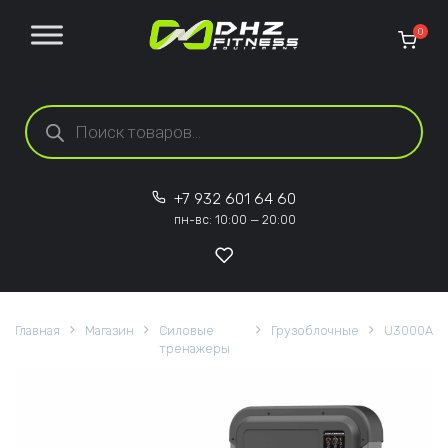
Перейти к содержанию
0
Поиск товаров
+7 932 601 64 60
пн-вс: 10:00 — 20:00
Главная
Магазин
Силовые
Грузоблочные
U3000A
тренажеры