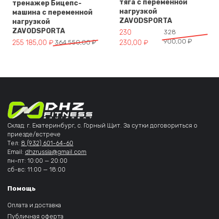
тяга с переменной
тренажер Бицепс-
нагрузкой
машина с переменной
ZAVODSPORTA
нагрузкой
ZAVODSPORTA
Первоначальная цена составл
Текущая цена: 230 230,00 ₽.
230
328
900,00
₽
Первоначальная цена составляла 364 550,00 ₽.
Текущая цена: 255 185,00 ₽.
255 185,00
₽
364 550,00
₽
230,00
₽
Склад: г. Екатеринбург, с. Горный Щит. За сутки договориться о
приезде/встрече
Тел:
8 (932) 601-64-60
Email:
dhzrussia@gmail.com
пн-пт: 10:00 — 20:00
сб-вс: 11:00 — 18:00
Помощь
Оплата и доставка
Публичная оферта