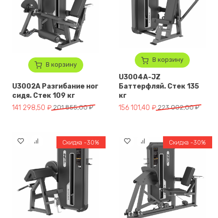
В корзину
В корзину
U3004A-JZ
U3002A Разгибание ног
Баттерфляй. Стек 135
сидя. Стек 109 кг
кг
Первоначальная цена составляла 201 855,00 ₽.
Текущая цена: 141 298,50 ₽.
Первоначальная цена составл
Текущая цена: 156 101,40 ₽.
141 298,50
₽
201 855,00
₽
156 101,40
₽
223 002,00
₽
Скидка -30%
Скидка -30%