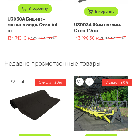
В корзину
В корзину
U3030A Бицепс-
машина сидя. Стек 64
U3003A Жим ногами.
кг
Стек 115 кг
Первоначальная цена составляла 192 443,00 ₽.
Текущая цена: 134 710,10 ₽.
Первоначальная цена составля
Текущая цена: 143 198,30 ₽.
134 710,10
₽
192 443,00
₽
143 198,30
₽
204 569,00
₽
Недавно просмотренные товары
Скидка -30%
Скидка -30%