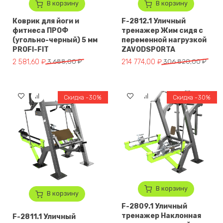
В корзину
В корзину
Коврик для йоги и
F-2812.1 Уличный
фитнеса ПРОФ
тренажер Жим сидя с
(угольно-черный) 5 мм
переменной нагрузкой
PROFI-FIT
ZAVODSPORTA
Первоначальная цена составляла 3 688,00 ₽.
Текущая цена: 2 581,60 ₽.
Первоначальная цена составл
Текущая цена: 214 774,00 ₽.
2 581,60
₽
3 688,00
₽
214 774,00
₽
306 820,00
₽
Скидка -30%
Скидка -30%
В корзину
В корзину
F-2809.1 Уличный
тренажер Наклонная
F-2811.1 Уличный